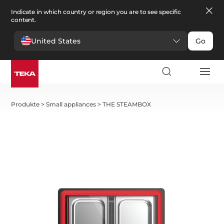
Indicate in which country or region you are to see specific
content.
United States
Go
Produkte
>
Small appliances
>
THE STEAMBOX