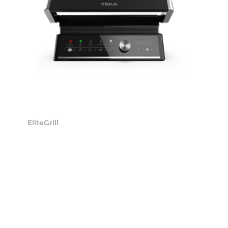
EliteGrill