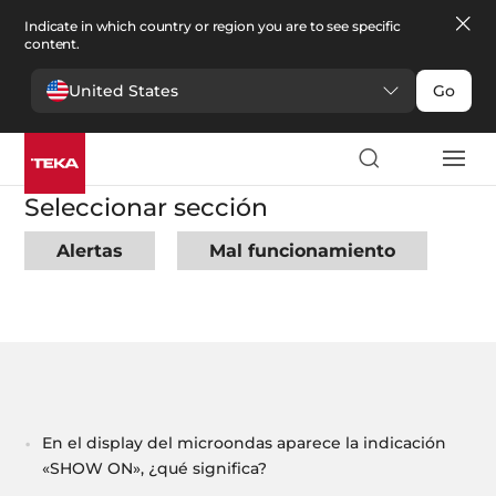
Indicate in which country or region you are to see specific
content.
United States
Go
Soporte
>
Preguntas frecuentes
>
Microondas
Seleccionar sección
Alertas
Mal funcionamiento
En el display del microondas aparece la indicación
«SHOW ON», ¿qué significa?