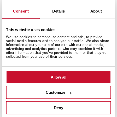
Consent
Details
About
+57 317
7705037
This website uses cookies
We use cookies to personalise content and ads, to provide
De lunes a jueves de 08:00 a 17:00 y viernes
social media features and to analyse our traffic. We also share
information about your use of our site with our social media,
de 08:00 a 16:00
advertising and analytics partners who may combine it with
other information that you’ve provided to them or that they’ve
collected from your use of their services.
Allow all
Manuales
Customize
Los manuales de instrucciones se incluyen al comprar
el producto. Pero si lo has perdido o no lo encuentras,
Deny
puedes descargarlo aquí.