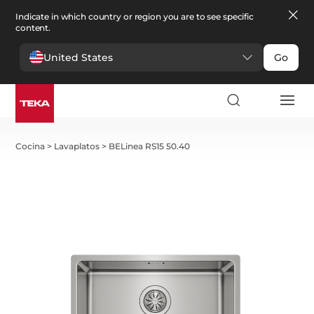
Indicate in which country or region you are to see specific
content.
United States
Go
Cocina
>
Lavaplatos
>
BELinea RS15 50.40