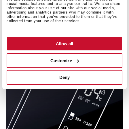
social media features and to analyse our traffic. We also share
information about your use of our site with our social media,
advertising and analytics partners who may combine it with
other information that you’ve provided to them or that they’ve
collected from your use of their services.
La temperatura de tu frigorífico siempre
bajo control
Allow all
Los nuevos frigoríficos con TempGuard controlan la
temperatura a través de unos sensores localizados en el
Customize
interior del frigorífico que mantienen la temperatura
estable y constante para que tus alimentos siempre
estén en óptimas condiciones.
Deny