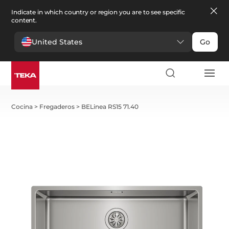
Indicate in which country or region you are to see specific
content.
United States
Go
Cocina
>
Fregaderos
>
BELinea RS15 71.40