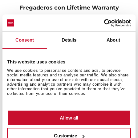
Fregaderos con Lifetime Warranty
Fabricados con material de la mayor durabilidad, y
sometidos a infinidad de test de resistencia, para
alcanzar un producto de calidad inigualable. Estamos
Consent
Details
About
tan seguros de ello, que ofrecemos garantía de por
vida.
This website uses cookies
We use cookies to personalise content and ads, to provide
social media features and to analyse our traffic. We also share
information about your use of our site with our social media,
advertising and analytics partners who may combine it with
other information that you’ve provided to them or that they’ve
collected from your use of their services.
Allow all
Customize