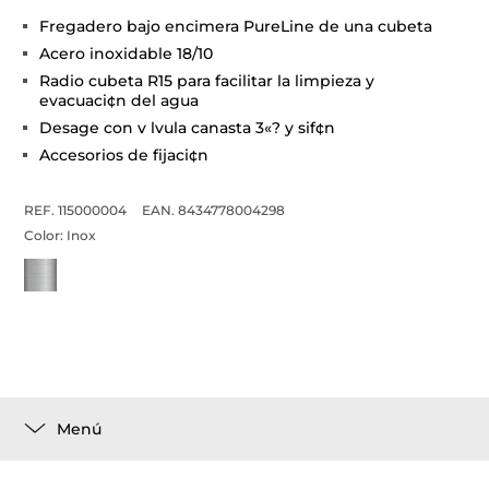
Fregadero bajo encimera PureLine de una cubeta
Acero inoxidable 18/10
Radio cubeta R15 para facilitar la limpieza y
evacuaci¢n del agua
Desage con v lvula canasta 3«? y sif¢n
Accesorios de fijaci¢n
REF. 115000004
EAN. 8434778004298
Color:
Inox
Menú