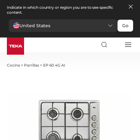
Indicate in which country or region you are to see specific
content.
United States
Go
Cocina
>
Parrillas
>
EP 60 4G AI