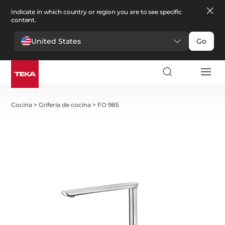
Indicate in which country or region you are to see specific
content.
United States
Go
Cocina
>
Grifería de cocina
>
FO 985