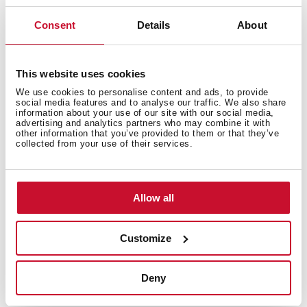
Temperatura recomendada del agua caliente: 45 ˚C –
65 ˚C
Consent
Details
About
Temperatura máxima del agua caliente: 90˚C
Peso neto: 2.2 kg
This website uses cookies
We use cookies to personalise content and ads, to provide
social media features and to analyse our traffic. We also share
information about your use of our site with our social media,
advertising and analytics partners who may combine it with
other information that you’ve provided to them or that they’ve
collected from your use of their services.
Allow all
Medidas interiores
Customize
Deny
Medidas generales