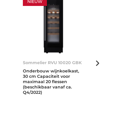
NIEUW
NIEUW
Sommelier RVU 10020 GBK
Sommelier R
Onderbouw wijnkoelkast,
Onderbouw wi
30 cm Capaciteit voor
15 cm capacit
maximaal 20 flessen
maximaal 8 f
(beschikbaar vanaf ca.
(beschikbaar 
Q4/2022)
Q4/2022)