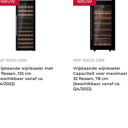
NIEUW
NIEUW
VF 10051 GBK
RVF 10032 GBK
rijstaande wijnkoeler met
Vrijstaande wijnkoeler
1 flessen, 125 cm
Capaciteit voor maximaal
beschikbaar vanaf ca.
32 flessen, 78 cm
4/2022)
(beschikbaar vanaf ca.
Q4/2022)