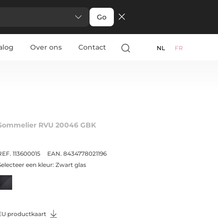
Go
alog
Over ons
Contact
NL
FR
Sommelier RVU 20046 GBK
REF. 113600015
EAN. 8434778021196
Selecteer een kleur:
Zwart glas
EU productkaart