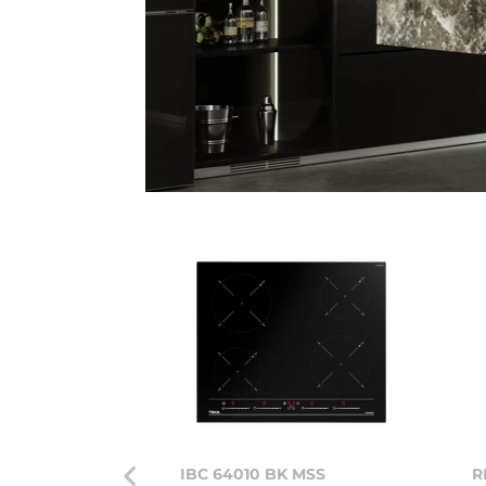
IBC 64010 BK MSS
R