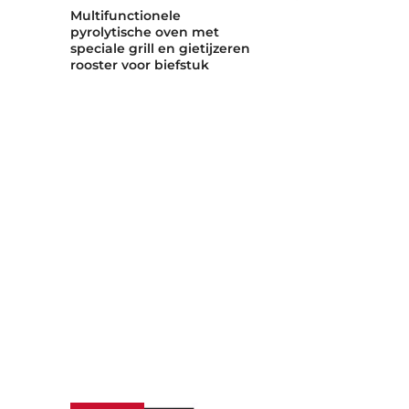
Multifunctionele
90cm Vertical
pyrolytische oven met
afzuigkap me
speciale grill en gietijzeren
Control en ra
rooster voor biefstuk