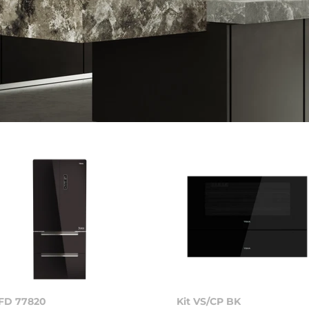
FD 77820
Kit VS/CP BK