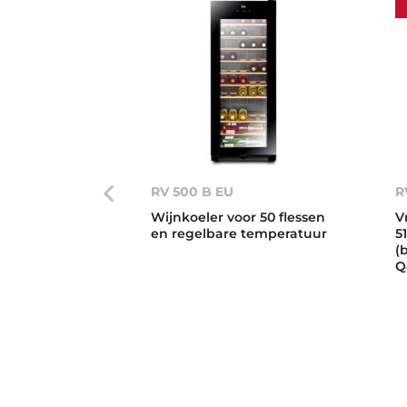
RV 500 B EU
R
Wijnkoeler voor 50 flessen
V
en regelbare temperatuur
5
(
Q