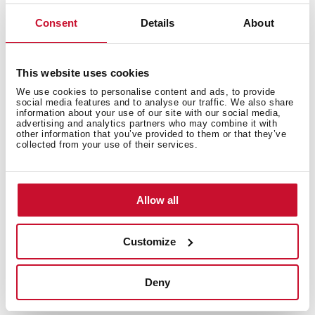
Consent
Details
About
This website uses cookies
We use cookies to personalise content and ads, to provide
social media features and to analyse our traffic. We also share
information about your use of our site with our social media,
Подробное описание
advertising and analytics partners who may combine it with
other information that you’ve provided to them or that they’ve
collected from your use of their services.
Карта товара
Allow all
Изображения в высоком разрешении
Customize
Deny
Связанные
продукты