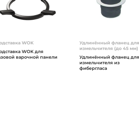
одставка WOK
Удлинённый фланец дл
измельчителя (до 45 мм)
одставка WOK для
азовой варочной панели
Удлинённый фланец дл
измельчителя из
фибергласа