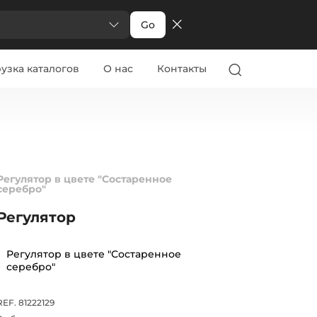
Go
узка каталогов
О нас
Контакты
Регулятор в цвете "Состаренное
серебро"
Регулятор
Регулятор в цвете "Состаренное
серебро"
REF. 81222129