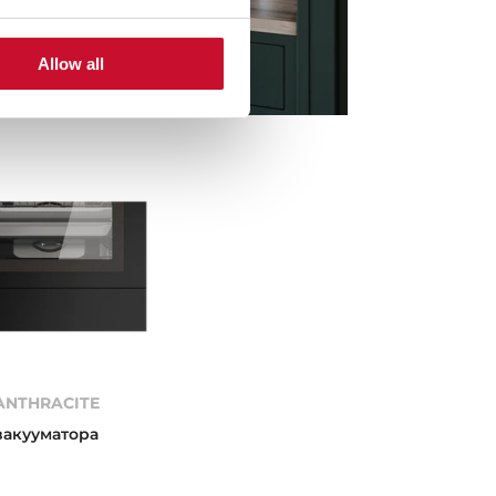
Allow all
ANTHRACITE
вакууматора