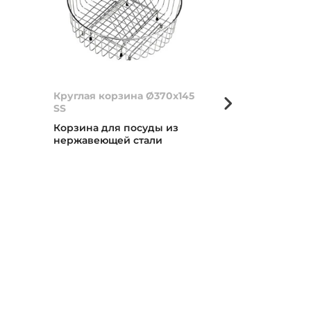
я
Круглая корзина Ø370x145
Угольный фил
SS
Угольный фил
я
Корзина для посуды из
нержавеющей стали