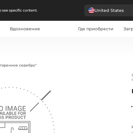
United States
 see specific content.
Вдохновение
Где приобрести
Загр
старенное серебро"