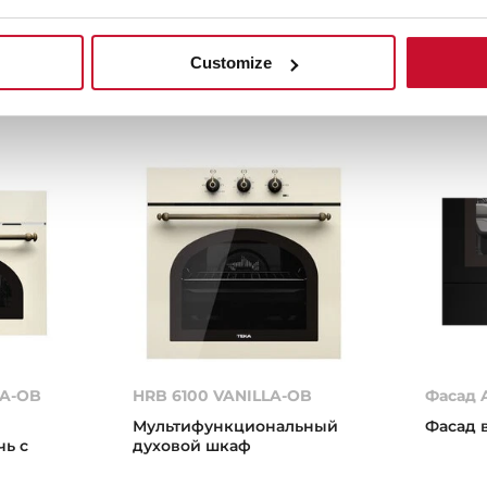
Customize
LA-OB
HRB 6100 VANILLA-OB
Фасад 
Мультифункциональный
Фасад 
ь с
духовой шкаф