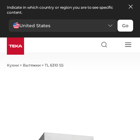
Indicate in which country or region you are to see specific
content.
United States
Go
Кухни
>
Вытяжки
>
TL 6310 SS