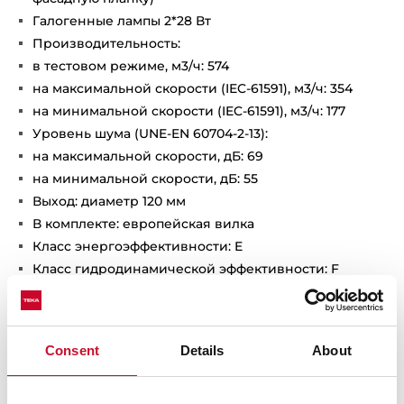
Галогенные лампы 2*28 Вт
Производительность:
в тестовом режиме, м3/ч: 574
на максимальной скорости (IEC-61591), м3/ч: 354
на минимальной скорости (IEC-61591), м3/ч: 177
Уровень шума (UNE-EN 60704-2-13):
на максимальной скорости, дБ: 69
на минимальной скорости, дБ: 55
Выход: диаметр 120 мм
В комплекте: европейская вилка
Класс энергоэффективности: E
Класс гидродинамической эффективности: F
Класс эффективности освещения: G
Класс эффективности фильтрации жира: D
Максимальная номинальная мощность, Вт: 286
Consent
Details
About
Сделано в Португалии
Для использования в режиме рециркуляции
необходимо дополнительно приобрести комплект