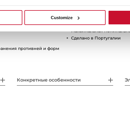
Антибактериальные пакеты 
 крышкой
Мощность вакуумирования 
зрачной пленки /
Ящик оснащен кабелем пит
Customize
Подсветка LED
Максимальная номинальная
Сделано в Португалии
хранения противней и форм
Конкретные особенности
Э