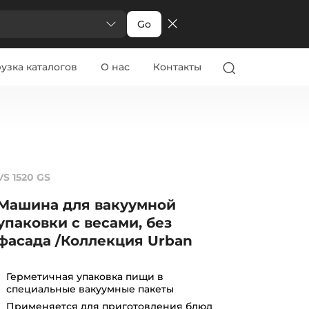
Go
узка каталогов
О нас
Контакты
VS 1520 GS
Машина для вакуумной
упаковки с весами, без
фасада /Коллекция Urban
Герметичная упаковка пищи в
специальные вакуумные пакеты
Применяется для приготовления блюд