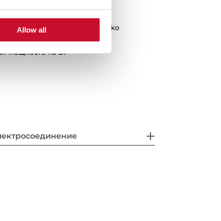
в рулоне 200 мм х 3 м - 1 шт.
2 л./мин.
ания на 110 см и вилкой Schuko
Allow all
 мощность 115 Вт
лектросоединение