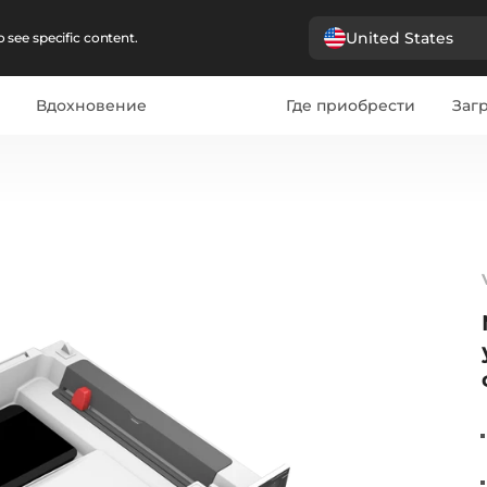
United States
 see specific content.
Вдохновение
Где приобрести
Загр