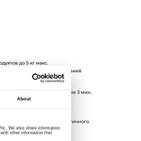
уктов до 5 кг макс.
ель насоса (обеспечивает низкий
ибрацию)
 430 мм рт.ст.
ние вакуумирования в течение 3 мин.
ожении пакета
About
 превышать 295 мм
ревышать 340 мм
 диаметром 0,5 мм для герметичного
ffic. We also share information
with other information that
- 1 шт.