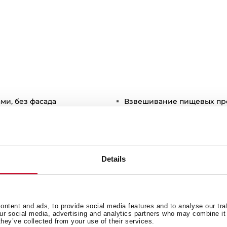
ми, без фасада
Взвешивание пищевых прод
(без ручки, от толчка
Компактный электродвигат
уровень шума и низкую в
амки, не входит в комплект
Давление вакуумирования–
Автоматическое прекраще
lack, London Brock Brown,
при неправильном распол
Details
att Black
Ширина пакета должна не
ьные вакуумные пакеты
Длина пакета должна не п
по технологии су-вид
Нагревательная проволока
ых пакетов
запечатывания пакета
ntent and ads, to provide social media features and to analyse our tra
our social media, advertising and analytics partners who may combine it 
ия и запечатывания
Весы работают от батареек 
they’ve collected from your use of their services.