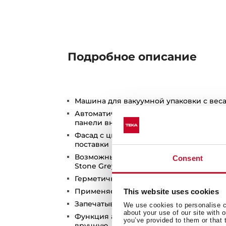
Подробное описание
Машина для вакуумной упаковки с веса
Автоматическое открывание PUSH-PULL 
панели внутрь)
Фасад с цветом на выбор - стекло без р
поставки
Возможные цвета фасада: Night River B
Consent
Stone Grey, Steam Grey, White, Infinity M
Герметичная упаковка пищи в специал
Применяется для приготовления блюд 
This website uses cookies
Запечатывание обычных полиэтиленов
We use cookies to personalise co
about your use of our site with 
Функция автоматического запечатыван
you’ve provided to them or that 
вручную