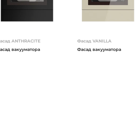
асад ANTHRACITE
Фасад VANILLA
асад вакууматора
Фасад вакууматора