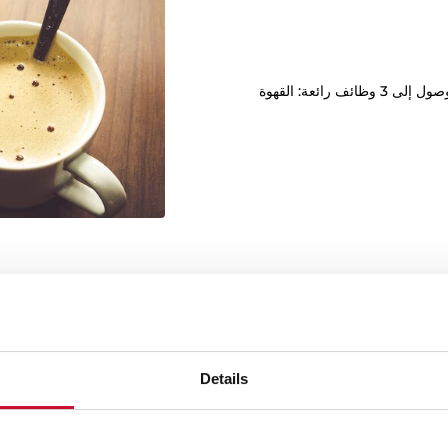
تتميز بلوحة تحكم سهلة وبديهية مع سهولة الوصول إلى 3 وظائف رائعة: القهوة
Details
كيف تريدون القهوة الي
بفضل 30 برنامجاً مختل
بكل لحظة ارتشاف قهوة، ولضم