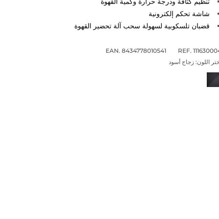
تنظيم كثافة ودرجة حرارة وكمية القهوة
شاشة تحكم إلكترونية
قضبان تلسكوبية لسهولة سحب آلة تحضير القهوة
EAN. 8434778010541
REF. 11163000
تر اللون:
زجاج أسود