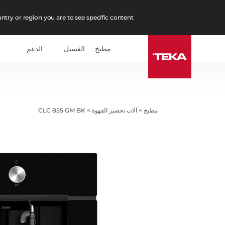
ntry or region you are to see specific content.
مطبخ
الغسيل
الدعم
مطبخ
>
آلات تحضير القهوة
>
CLC 855 GM BK