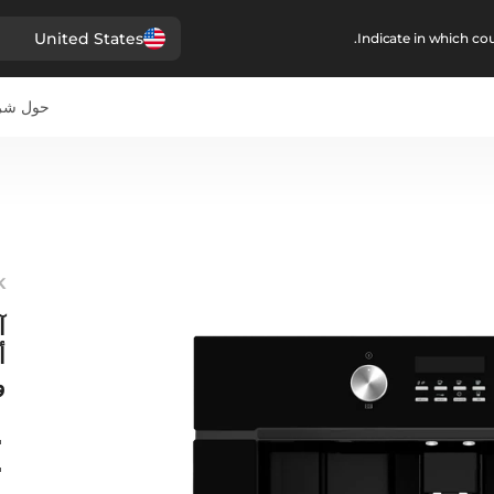
United States
Indicate in which cou
حول شرك
K
آ
أ
و