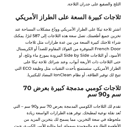
الثلج والصقيع على جدران الثلاجة.
ثلاجات كبيرة السعة على الطراز الأمريكي
اشترِ ثلاجة تيكا على الطراز الأمريكي وودّع مشكلات المساحة عند
تخزين جميع أطعمتك. تصل سعة هذه الثلاجات إلى 587 لترًا. يمكنك
شراء ثلاجتك كبيرة السعة من بين عدة طرازات مثل ثلاجات
French Door المتوفرة من الفولاذ المقاوم للصدأ أو الكريستال
الأسود، أو الثلاجات Side by Side المزودة بموزع ماء وثلج، أو
حتى الثلاجات ذات الأربعة أبواب. وعند شرائك ثلاجة تيكا على
الطراز الأمريكي، ستستمتع بأحدث التقنيات مثل وظيفة ECO التي
تتيح لك توفير الطاقة، أو نظام IonClean المضاد للبكتيريا.
ثلاجات كومبي مدمجة كبيرة بعرض 70
سم و90 سم
نقدم لك الثلاجات الكومبي المدمجة بعرض 70 سم و90 سم – التي
تُعد نقلة نوعية لمطبخك. توفر هذه الطرازات الواسعة زيادة
ملحوظة في سعة التخزين، مما يسمح لك بتخزين المزيد من
الأطعمة الطازجة والمجمدة بسهولة. إنها مثالية للأسر الكبيرة، حيث