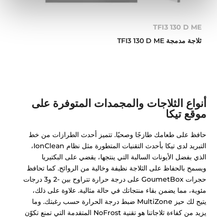
TFI3 130 D ME
ثلاجة مدمجة TFI3 130 D ME
أنواع الثلاجات والمجمدات المتوفرة على
موقع تيكا
حافظ على طعامك طازجًا وصحيًا. تتميز أحدث الطرازات من خط
التبريد لدى تيكا بأحدث التقنيات المتطورة مثل نظام IonClean،
الذي بفضل الأيونات السالبة التي ينتجها، يقضي على البكتيريا
ويسمح بالحفاظ على الثلاجة نظيفة وخالية من الروائح. كما تحافظ
حجرات GoumetBox على درجة حرارة تتراوح بين -2 و3 درجات
مئوية، مما يضمن بقاء منتجاتك في حالة مثالية. علاوة على ذلك،
يتيح لك حيز MultiZone ضبط درجة الحرارة حسب رغبتك. وما
يزيد من كفاءة ثلاجاتنا هو تقنية NoFrost المتقدمة التي تمنع تكوّن