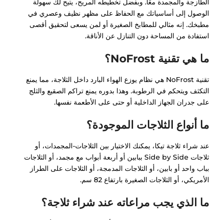
الطازجة والمجمدة معًا. وبفضل تخطيطه المريح، يتيح لك سهولة
الوصول إلى أساسياتك مع الحفاظ على مظهر نظيف وعصري في
مطبخك. إنه مثالي للمطابخ الصغيرة أو لمن يسعى لتحقيق أقصى
استفادة من المساحة دون التنازل عن الأناقة.
ما هي تقنية NoFrost؟
تقنية NoFrost هي نظام يوزع الهواء البارد داخل الثلاجة، مما يمنع
التكثف ويتحكم في الرطوبة. وهذا بدوره يمنع تراكم الصقيع والثلج
على جدران الجهاز الداخلية أو حتى على الأطعمة نفسها.
ما أنواع الثلاجات الموجودة؟
عند شراء ثلاجة تيكا، يمكنك الاختيار بين الثلاجات-المجمدات، أو
ثلاجات Side by Side ببابين أو أربعة أبواب مع مجمد، أو الثلاجات
بباب واحد أو بابين، أو الثلاجات المدمجة، أو الثلاجات على الطراز
الأمريكي، أو الثلاجات الصغيرة بارتفاع 82 سم.
ما الذي يجب مراعاته عند شراء ثلاجة؟