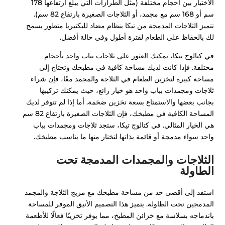
الاختيار بين أحجام مختلفة (مثل الطرازات التي يبلغ ارتفاعها 178
سم أو 168 سم مع مجمد، أو الثلاجات الصغيرة بارتفاع 82 سم).
تتميز الثلاجات المدمجة من تيكا بنظام مضاد للبكتيريا متطور يسمح
لك بالحفاظ على الطعام لفترة أطول وفي حالة أفضل.
في كتالوج تيكا، يمكنك العثور على ثلاجات بباب واحد بأحجام
مختلفة. فإذا كانت لديك مساحة كافية في مطبخك وتحتاج إلى
مساحة كبيرة لتخزين الطعام في الثلاجة والمجمد معًا، فإن شراء
ثلاجات ومجمدات بباب واحد هو خيار رائع، حيث يمكنك تركيبها
بجانب بعضها والاستمتاع بسعة تخزين ضخمة. أما إذا لم تتوفر لديك
المساحة الكافية في مطبخك، فإن الثلاجات الصغيرة بارتفاع 82 سم
هي الخيار المثالي. في كتالوج تيكا، ستجد ثلاجات ومجمدات بباب
واحد سواء مدمجة أو قائمة بذاتها لتختار منها ما يناسب مطبخك.
الثلاجات والمجمدات المدمجة تحت
الطاولة
استفد إلى أقصى حد من مساحة مطبخك مع مزيج الثلاجة والمجمد
المدمجين تحت الطاولة. يتميز هذا التصميم الأنيق الموفر للمساحة
باندماجه بسلاسة مع خزائن المطبخ، مما يوفر تخزينًا فعالًا للأطعمة