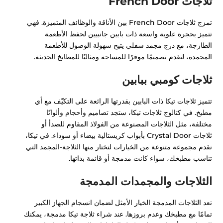
ثلاجات French Door
تمزج ثلاجات French Door بين الأناقة والوظائف المتميزة. فهي
تتميز بحجرة علوية واسعة ذات بابين جانبيين لحفظ الأطعمة
الطازجة، مع درج مجمد سفلي يتيح سهولة الوصول للأطعمة
المجمدة، لتقدم تصميمًا موفرًا للمساحة ومثاليًا للمطابخ الحديثة.
ثلاجات كومبي ببابين
تتميز ثلاجات تيكا ذات البابين بقدرتها الرائعة على التكيّف مع أي
مطبخ. في كتالوج ثلاجات تيكا، ستجد تصاميم وأحجام وألوانًا
مختلفة، مثل الثلاجات المصنوعة من الفولاذ المقاوم للصدأ أو
ثلاجات Crystal Door بأبواب كريستالية بيضاء أو سوداء. في تيكا،
نقدم مجموعة متنوعة من الخيارات لتختار منها الثلاجة-المجمد التي
تناسب مطبخك، سواء كانت مدمجة أو قائمة بذاتها.
الثلاجات والمجمدات المدمجة
تعد الثلاجات المدمجة الخيار الأمثل لضمان انسجام الجهاز الكبير
تمامًا مع مطبخك وعدم بروزها. عند شراء ثلاجة تيكا مدمجة، يمكنك