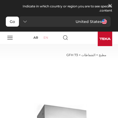
Indicate in which country or region you are to see specific
content.
United States
Go
AR
EN
مطبخ
>
الشفاطات
>
GFH 73