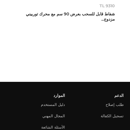
TL 9310
شفاط قابل للسحب بعرض 90 سم مع محرك توربيني
مزدوج...
الدعم
الموارد
طلب إصلاح
دليل المستخدم
تسجيل الكفالة
المجال المهني
الأسئلة الشائعة