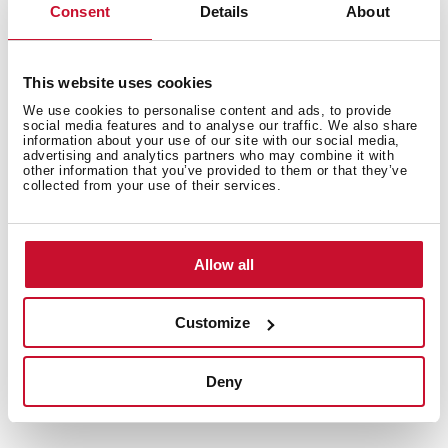
Consent
Details
About
3 سرعات
سعة العادم عند المخرج الحر (م3/ساعة): 367
أقصى سرعة لسعة العادم (م3/ساعة): 329
This website uses cookies
أدنى سرعة لسعة العادم (م3/ساعة): 223
We use cookies to personalise content and ads, to provide
أقصى مستوى صوت للسرعة (ديسيبل): 52
social media features and to analyse our traffic. We also share
أدنى مستوى صوت للسرعة (ديسيبل): 42
information about your use of our site with our social media,
advertising and analytics partners who may combine it with
مصباحان ليد
other information that you’ve provided to them or that they’ve
collected from your use of their services.
2 فلتر من الألومنيوم
ضوء تشغيل تجريبي
صمام منع الرجوع متضمن
Allow all
فلتر فحم اختياري: CNL 1C
Customize
Deny