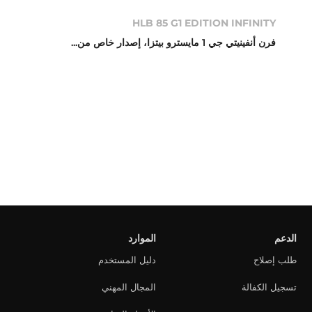
HLB 85 G1 EDITION INFINITY
فرن أنفينيتي جي 1 مايسترو بيتزا، إصدار خاص من...
الدعم
الموارد
طلب إصلاح
دليل المستخدم
تسجيل الكفالة
المجال المهني