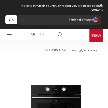
Indicate in which country or region you are to see specific
content.
United States
Go
AR
EN
مطبخ
>
الأفران
>
HLB 8510 P BK (pizza)