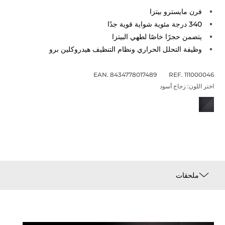
فرن مايسترو بيتزا
340 درجة مئوية شواية قوية جدًا
يتضمن حجرًا خاصًا لطهي البيتزا
وظيفة التحلل الحراري ونظام التنظيف هيدروكلين برو
EAN. 8434778017489
REF. 111000046
اختر اللون:
زجاج أسود
ملحقات