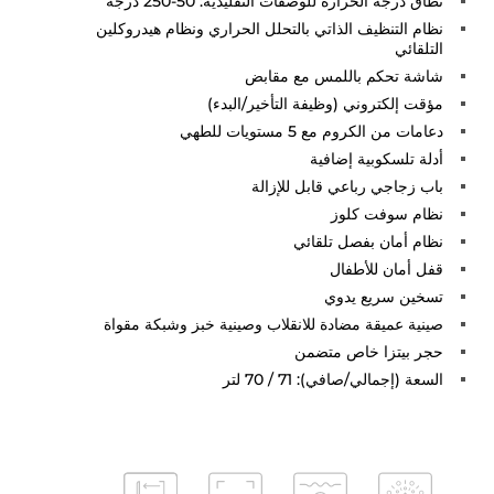
نطاق درجة الحرارة للوصفات التقليدية: 50-250 درجة
نظام التنظيف الذاتي بالتحلل الحراري ونظام هيدروكلين
التلقائي
شاشة تحكم باللمس مع مقابض
مؤقت إلكتروني (وظيفة التأخير/البدء)
دعامات من الكروم مع 5 مستويات للطهي
أدلة تلسكوبية إضافية
باب زجاجي رباعي قابل للإزالة
نظام سوفت كلوز
نظام أمان بفصل تلقائي
قفل أمان للأطفال
تسخين سريع يدوي
صينية عميقة مضادة للانقلاب وصينية خبز وشبكة مقواة
حجر بيتزا خاص متضمن
السعة (إجمالي/صافي): 71 / 70 لتر