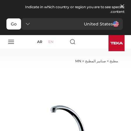
Indicate in which country or region you are to see specific
content.
United States
Go
AR
EN
مطبخ
>
صنابير المطبخ
>
MN