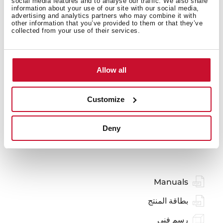
social media features and to analyse our traffic. We also share
المقاسات العامة
information about your use of our site with our social media,
advertising and analytics partners who may combine it with
other information that you’ve provided to them or that they’ve
collected from your use of their services.
نماذج
Allow all
Customize
Deny
قد تكون مهتمًا أيضًا بما يلي
Manuals
بطاقة المنتج
رسم فني