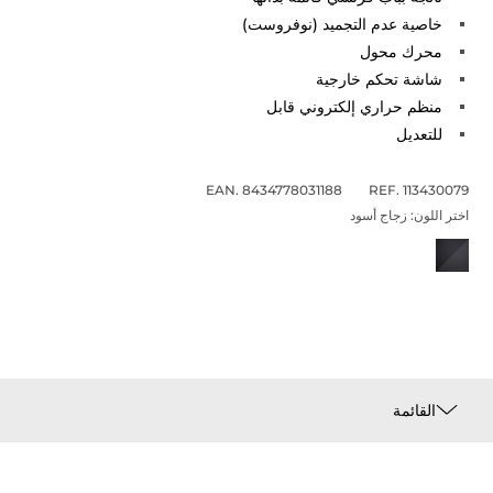
خاصية عدم التجميد (نوفروست)
محرك محول
شاشة تحكم خارجية
منظم حراري إلكتروني قابل
للتعديل
EAN. 8434778031188
REF. 113430079
اختر اللون:
زجاج أسود
القائمة