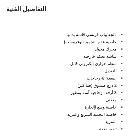
التفاصيل الفنية
ثالجة بباب فرنسي قائمة بذاتها
خاصية عدم التجميد (نوفروست)
محرك محول
شاشة تحكم خارجية
منظم حراري إلكتروني قابل
للتعديل
السعة: € زجاجات
2 درج صندوق (فيتا كير)
3 أرفف زجاجية آمنة بمظهر
معدني
خاصية وضع اإلجازة
خاصية التجميد السريع والتبريد
السريع
تبريد معدني