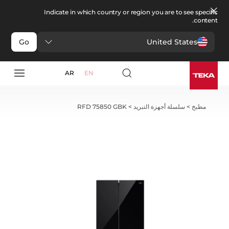
Indicate in which country or region you are to see specific
content.
United States
Go
AR
EN
مطبخ
>
سلسلة أجهزة التبريد
>
RFD 75850 GBK