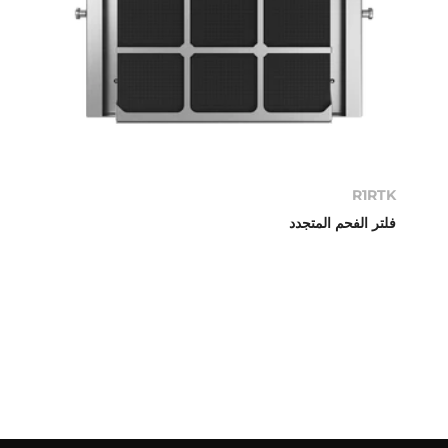
R1RTK
فلتر الفحم المتجدد