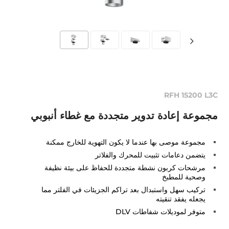
RFH 15200 L3C
مجموعة إعادة تدوير متجددة مع غطاء أنبوبي
مجموعة موصى بها عندما لا يكون التهوية للخارج ممكنة
يتضمن دعامات تثبيت للمحرك والفلاتر
مرشحات كربون نشطة متجددة للحفاظ على بيئة نظيفة
وصحية للمطبخ
تركيب سهل واستبدال بعد تراكم الجزيئات في الفلتر مما
يجعله يفقد تنقيته
متوفر لموديلات شفاطات DLV