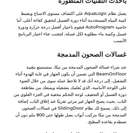
بأحدث التقنيات المتطورة
يعمل نظام AquaLogic على اكتشاف مستوى الاتساخ ويضبط
كمية المياه المستخدمة أثناء دورة الغسيل لتحقيق كفاءة أعلى. أما
خاصية AutoProgram فتقوم باختيار أفضل درجة حرارة ودورة
غسيل وكمية ماء مطلوبة لكل غسلة، لتتجنب عناء اختيار البرنامج
الأنسب.
غسالات الصحون المدمجة
عند شراء غسالة الصحون المدمجة من تيكا، ستستمتع بتقنية
BeamOnFloor التي تضمن أن يكون الجهاز في غاية الهدوء أثناء
التشغيل، إلى درجة أنك قد لا تلاحظ عمله سوى من خلال الضوء
على اللوحة الأمامية، الذي يُعلمك بتشغيله ويمنعك من مقاطعة
دورة الغسيل أو التجفيف. لوحة التحكم مخفية في الجزء العلوي من
الباب، بحيث يصبح الجهاز غير مرئي تقريبًا عند إغلاق الباب. إضافة
إلى ذلك، يسمح لك نظام SlidingDoor في غسالات الصحون
المدمجة من تيكا بتركيب أبواب يصل طولها حتى 800 ملم دون أن
تصطدم بقاعدة المطبخ.