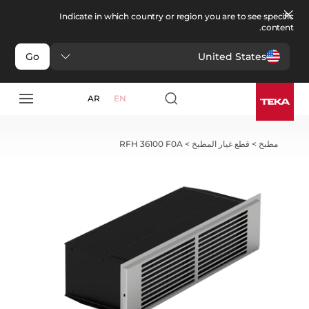
Indicate in which country or region you are to see specific
content.
United States
Go
AR
EN
مطبخ
>
قطع غيار المطبخ
>
RFH 36100 F0A