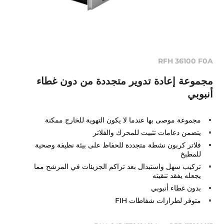
RFH 36100 F0A
مجموعة إعادة تدوير متجددة من دون غطاء
أنبوبي
مجموعة موصى بها عندما لا يكون التهوية للخارج ممكنة
يتضمن دعامات تثبيت للمحرك والفلاتر
فلاتر كربون نشطة متجددة للحفاظ على بيئة نظيفة وصحية
للمطبخ
تركيب سهل واستبدال بعد تراكم الجزيئات في المرشح مما
يجعله يفقد تنقيته
بدون غطاء أنبوبي
متوفر لطرازات شفاطات FIH