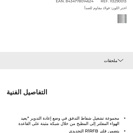
EAN. 8434778014624
REF. 113290013
اختر اللون:
فولاذ مقاوم للصدأ
ملحقات
التفاصيل الفنية
مجموعة تشغيل شفاط التدفق في وضع إعادة التدوير *يعيد
الهواء المفلتر إلى المطبخ من خلال شبكة مثبتة على القاعدة
يتضمن فلتر R1RFB التجديدي