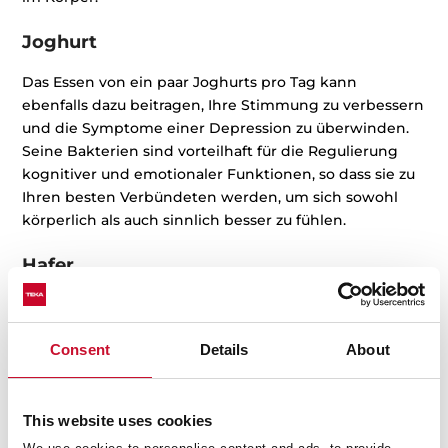
Joghurt
Das Essen von ein paar Joghurts pro Tag kann
ebenfalls dazu beitragen, Ihre Stimmung zu verbessern
und die Symptome einer Depression zu überwinden.
Seine Bakterien sind vorteilhaft für die Regulierung
kognitiver und emotionaler Funktionen, so dass sie zu
Ihren besten Verbündeten werden, um sich sowohl
körperlich als auch sinnlich besser zu fühlen.
Hafer
Es besteht kein Zweifel, dass es sich um eines der
vollständigsten Cerealien handelt, die Sie in Ihrer
Consent
Details
About
Speisekammer haben können. Neben seinen
wohltuenden Eigenschaften für die Verdauung und
den Ausgleich des Blutzuckerspiegels enthält es
Folsäure und Vitamine, die den Energieverlust des
This website uses cookies
Körpers verhindern.