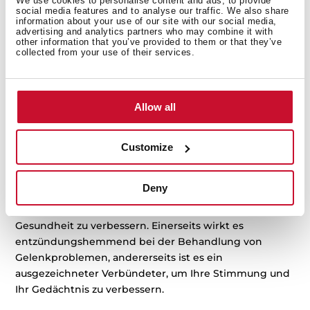
We use cookies to personalise content and ads, to provide
social media features and to analyse our traffic. We also share
information about your use of our site with our social media,
Quinoa
advertising and analytics partners who may combine it with
other information that you’ve provided to them or that they’ve
collected from your use of their services.
Ein weiteres Getreide, das ein Grundpfeiler in Ihrer
Ernährung sein sollte. Es enthält Proteine, Ballaststoffe,
Fette und Kohlenhydrate – eine perfekte Kombination,
um sich im Alltag besser zu fühlen.
Allow all
Kurkuma
Customize
Du kannst den köstlichen Geschmack dieses Gewürzes
gut verwenden, um einige deiner Rezepte zu
Deny
verbessern. Was du aber sicher nicht weißt ist, dass es
dir auch hilft, deine körperliche und geistige
Gesundheit zu verbessern. Einerseits wirkt es
entzündungshemmend bei der Behandlung von
Gelenkproblemen, andererseits ist es ein
ausgezeichneter Verbündeter, um Ihre Stimmung und
Ihr Gedächtnis zu verbessern.