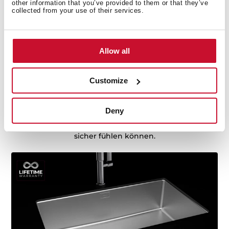
other information that you’ve provided to them or that they’ve
collected from your use of their services.
Spülen mit lebenslanger Garantie
Allow all
Teka-Spülen zeichnen sich durch höchste Qualität,
Langlebigkeit, extrem widerstandsfähigen Edelstahl,
ergonomisches Design, Funktionalität, problemlose
Customize
Installation und hervorragenden Service aus. Wir sind
von unseren Qualitätsstandards so überzeugt, dass wir
Deny
eine lebenslange Garantie auf alle unsere Edelstahl-
Spülenmodelle bieten, damit Sie sich vollkommen
sicher fühlen können.