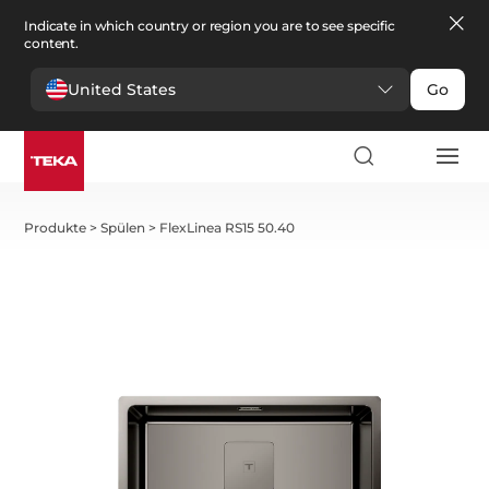
Indicate in which country or region you are to see specific
content.
United States
Go
Produkte
>
Spülen
>
FlexLinea RS15 50.40