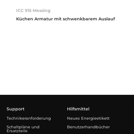
ICC 915 Messing
Küchen Armatur mit schwenkbarem Auslauf
Support
Hilfsmittel
Technikeranforderung
Neues Energieetikett
Schaltpläne und
Benutzerhandbücher
Ersatzteile