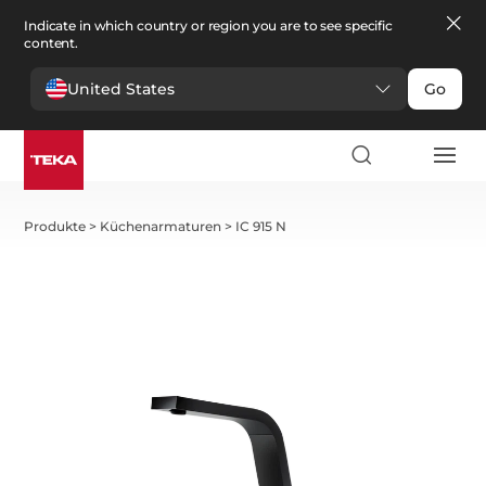
Indicate in which country or region you are to see specific
content.
United States
Go
Produkte
>
Küchenarmaturen
>
IC 915 N