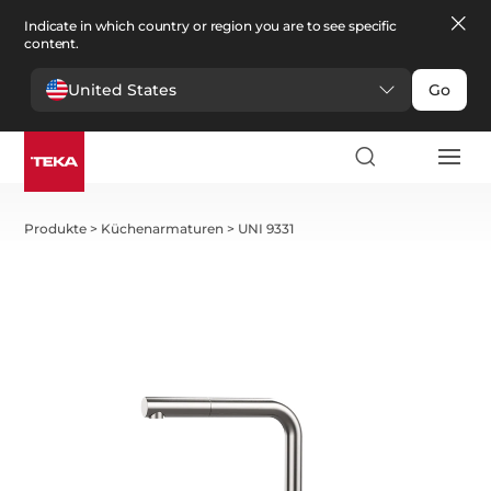
Indicate in which country or region you are to see specific
content.
United States
Go
Produkte
>
Küchenarmaturen
>
UNI 9331