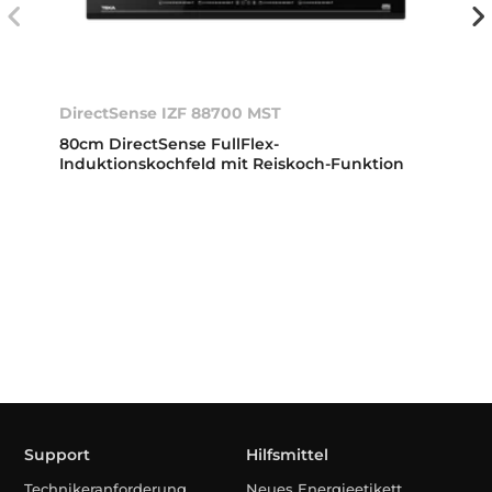
DirectSense IZF 88700 MST
80cm DirectSense FullFlex-
Induktionskochfeld mit Reiskoch-Funktion
Support
Hilfsmittel
Technikeranforderung
Neues Energieetikett