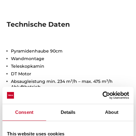
Technische Daten
Pyramidenhaube 90cm
Wandmontage
Teleskopkamin
DT Motor
Absaugleistung min. 234 m³/h – max. 475 m³/h
Abluftbetrieb
Umluftbetrieb möglich
2 x LED-Lampen
3-stufige Leistungsregelung
Consent
Details
About
3 x Aluminium-Fettfilter
Bedienung über Kurzhubtasten
Kontrollleuchte
This website uses cookies