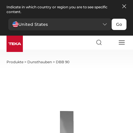
Indicate in which country or region you are to see specific
content.
United States
Go
Produkte
>
Dunsthauben
>
DBB 90