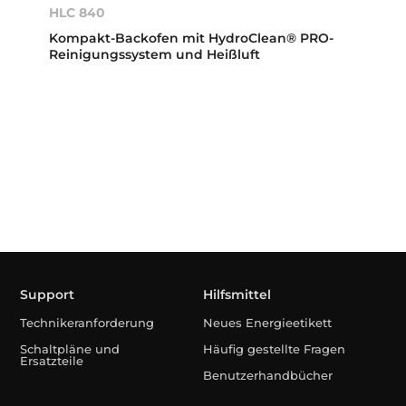
HLC 840
Kompakt-Backofen mit HydroClean® PRO-
Reinigungssystem und Heißluft
Support
Hilfsmittel
Technikeranforderung
Neues Energieetikett
Schaltpläne und
Häufig gestellte Fragen
Ersatzteile
Benutzerhandbücher