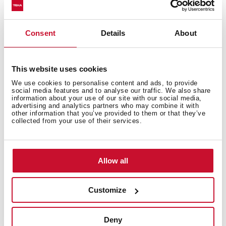
Consent
Details
About
This website uses cookies
We use cookies to personalise content and ads, to provide
social media features and to analyse our traffic. We also share
information about your use of our site with our social media,
advertising and analytics partners who may combine it with
other information that you’ve provided to them or that they’ve
collected from your use of their services.
Entdecken Sie die besten Rezepte für den
GrandChef Tisch-Backofen
Allow all
Brauchen Sie noch Inspiration? Holen Sie sich jetzt
noch weitere Ideen mit unserer Rezeptsammlung.
Customize
Entdecken Sie alle Rezepte und probieren Sie sie aus +
Rezepte ansehen.
Deny