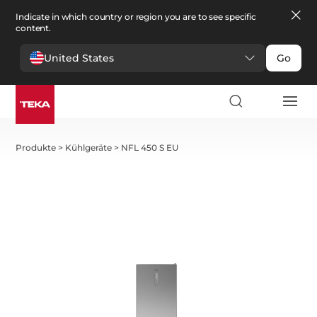
Indicate in which country or region you are to see specific
content.
United States
Go
Produkte
>
Kühlgeräte
>
NFL 450 S EU