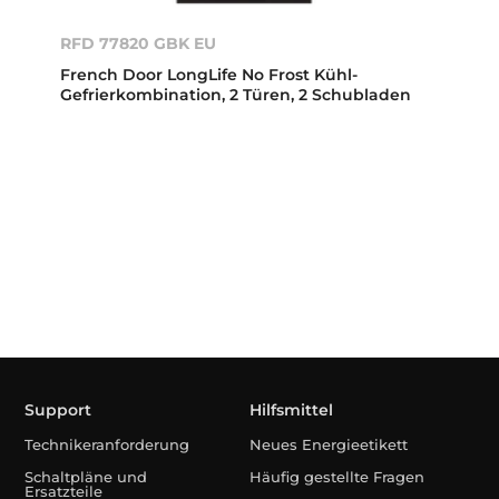
RFD 77820 GBK EU
French Door LongLife No Frost Kühl-
Gefrierkombination, 2 Türen, 2 Schubladen
Support
Hilfsmittel
Technikeranforderung
Neues Energieetikett
Schaltpläne und
Häufig gestellte Fragen
Ersatzteile