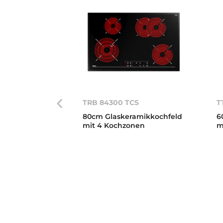
TRB 84300 TCS
T
80cm Glaskeramikkochfeld
6
mit 4 Kochzonen
m