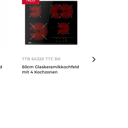
TTB 64320 TTC BK
TT 6415
ld
60cm Glaskeramikkochfeld
60cm Glasker
mit 4 Kochzonen
mit 4 Kochzo