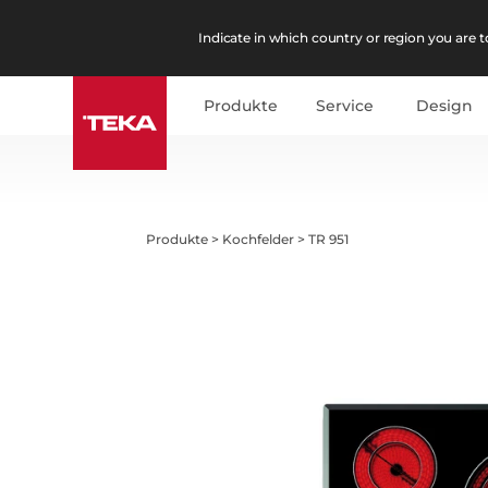
Indicate in which country or region you are to
Produkte
Service
Design
Produkte
>
Kochfelder
>
TR 951