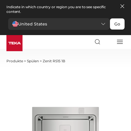
Indicate in which country or region you are to see specific
content.
United States
Go
Produkte
>
Spülen
>
Zenit RS15 1B