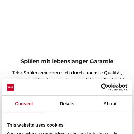
Spülen mit lebenslanger Garantie
Teka-Spülen zeichnen sich durch höchste Qualität,
Langlebigkeit, extrem widerstandsfähigen Edelstahl,
ergonomisches Design, Funktionalität, problemlose
Installation und hervorragenden Service aus. Wir sind
von unseren Qualitätsstandards so überzeugt, dass wir
Consent
Details
About
eine lebenslange Garantie auf alle unsere Edelstahl-
Spülenmodelle bieten, damit Sie sich vollkommen
sicher fühlen können.
This website uses cookies
We use cookies to personalise content and ads, to provide