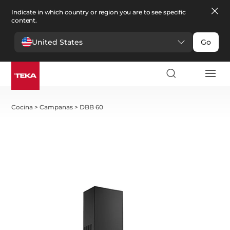
Indicate in which country or region you are to see specific
content.
United States
Go
Cocina
>
Campanas
>
DBB 60