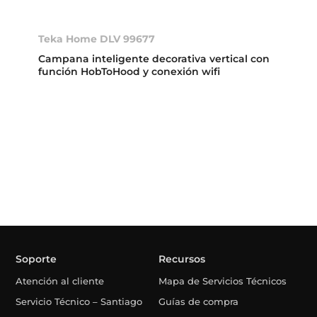
Teka Home DLV 99677
Campana inteligente decorativa vertical con
función HobToHood y conexión wifi
Soporte
Recursos
Atención al cliente
Mapa de Servicios Técnicos
Servicio Técnico – Santiago
Guías de compra