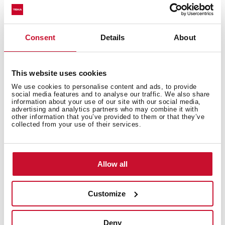
Detalles técnicos
Consent
Details
About
Mandos pulsantes
Tres velocidades
This website uses cookies
2 lámparas LED
We use cookies to personalise content and ads, to provide
Piloto indicativo de funcionamiento
social media features and to analyse our traffic. We also share
Motor de doble turbina
information about your use of our site with our social media,
advertising and analytics partners who may combine it with
Capacidades de extracción: min.234 m3/h - máx.440
other information that you’ve provided to them or that they’ve
m3/h
collected from your use of their services.
Potencia sonora: min.44 dBA - máx.60 dBA
Posibilidad de funcionamiento en recirculación:
-Set CFH15200 L2C (con filtro de carbón)
Allow all
-Set RFH 15200 L2C (con filtro regenerativo)
Customize
Deny