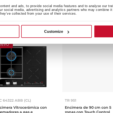
cimera inducción
Encimera de inducción
ntent and ads, to provide social media features and to analyse our tra
rectSense Full Flex de
Multislider de 4 zonas de
our social media, advertising and analytics partners who may combine it 
cm con sensores de
cocción de 60cm
they’ve collected from your use of their services.
mperatura y función Arroz...
Customize
UEVO
C 64322 ABB (CL)
TR 951
cimera Vitrocerámica con
Encimera de 90 cm con 5
emadores a gas e
zonas con Touch Control