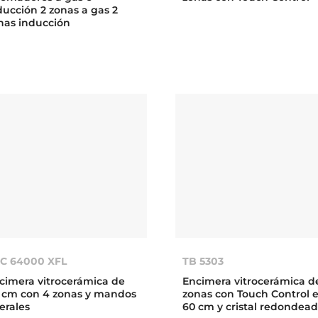
ducción 2 zonas a gas 2
nas inducción
C 64000 XFL
TB 5303
cimera vitrocerámica de
Encimera vitrocerámica d
 cm con 4 zonas y mandos
zonas con Touch Control 
terales
60 cm y cristal redondea