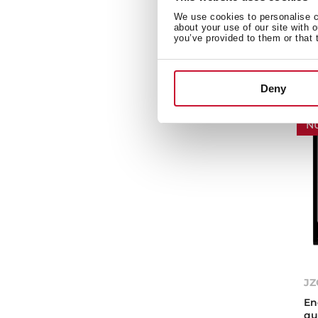
En
We use cookies to personalise co
Di
about your use of our site with 
90
you’ve provided to them or that 
te
Deny
N
JZ
En
qu