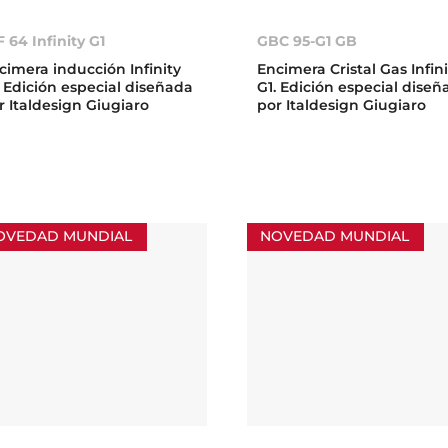
F 64 Infinity G1
GBC 95-G1 GB
cimera inducción Infinity
Encimera Cristal Gas Infin
. Edición especial diseñada
G1. Edición especial dise
r Italdesign Giugiaro
por Italdesign Giugiaro
OVEDAD MUNDIAL
NOVEDAD MUNDIAL