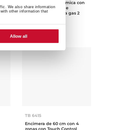
Encimera Vitrocerámica con
ffic. We also share information
quemadores a gas e
with other information that
inducción 4 zonas a gas 2
zonas inducción
Allow all
TB 6415
Encimera de 60 cm con 4
zonas con Touch Control