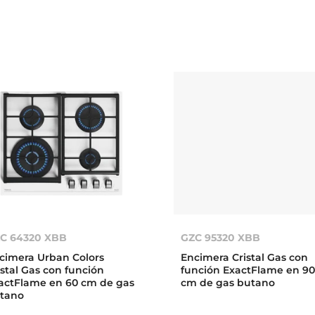
C 64320 XBB
GZC 95320 XBB
cimera Urban Colors
Encimera Cristal Gas con
istal Gas con función
función ExactFlame en 9
actFlame en 60 cm de gas
cm de gas butano
tano