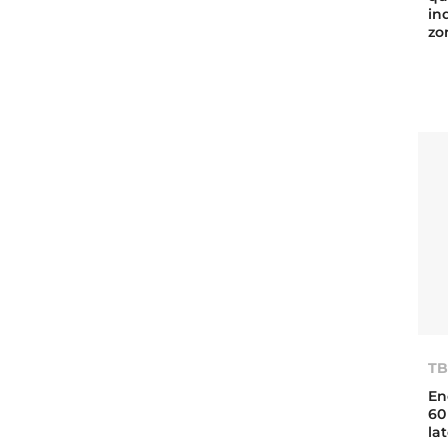
in
zo
TB
En
60
la