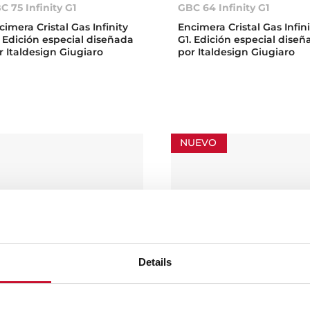
C 75 Infinity G1
GBC 64 Infinity G1
cimera Cristal Gas Infinity
Encimera Cristal Gas Infin
. Edición especial diseñada
G1. Edición especial dise
r Italdesign Giugiaro
por Italdesign Giugiaro
NUEVO
Details
rectSense IZF 99700 MST
IBC 64010 MSS