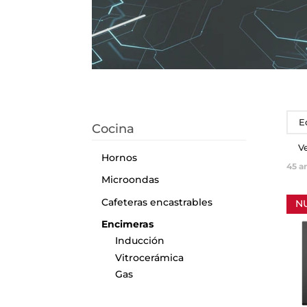
E
Cocina
V
Hornos
45
ar
Microondas
Cafeteras encastrables
N
Encimeras
Inducción
Vitrocerámica
Gas