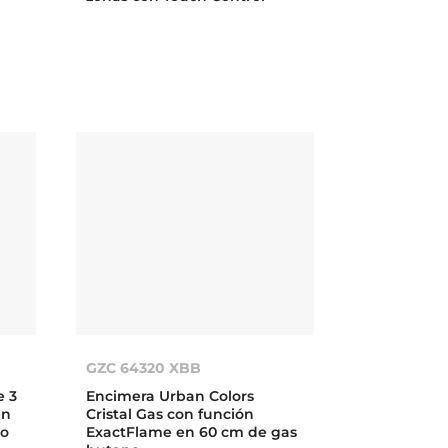
GZC 64320 XBB
e 3
Encimera Urban Colors
en
Cristal Gas con función
do
ExactFlame en 60 cm de gas