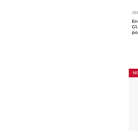
IB
En
G1
po
N