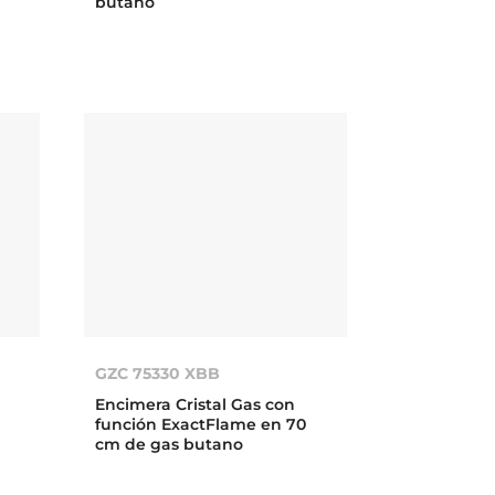
butano
GZC 75330 XBB
Encimera Cristal Gas con
0
función ExactFlame en 70
cm de gas butano