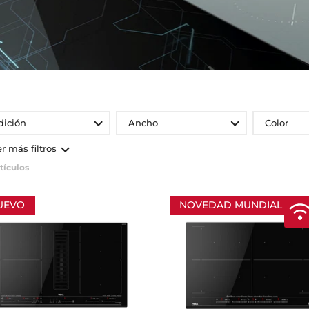
dición
Ancho
Color
er más filtros
tículos
UEVO
NOVEDAD MUNDIAL