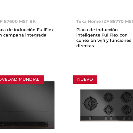
F 87600 MST BK
Teka Home IZF 88770 MS
aca de inducción FullFlex
Placa de inducción
n campana integrada
inteligente FullFlex con
conexión wifi y funciones
directas
OVEDAD MUNDIAL
NUEVO