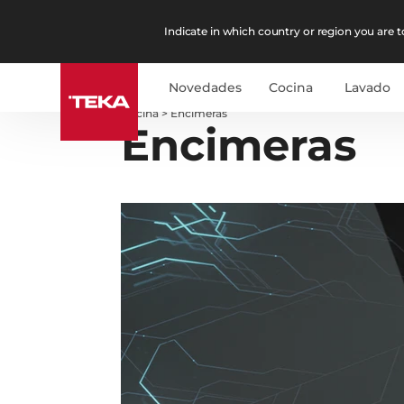
Indicate in which country or region you are to
Novedades
Cocina
Lavado
Cocina
>
Encimeras
Encimeras