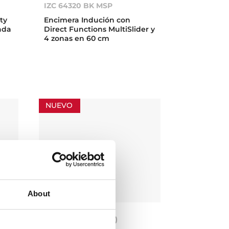
IZC 64320 BK MSP
ity
Encimera Indución con
ñada
Direct Functions MultiSlider y
4 zonas en 60 cm
NUEVO
About
JZC 96342 BBB (CL)