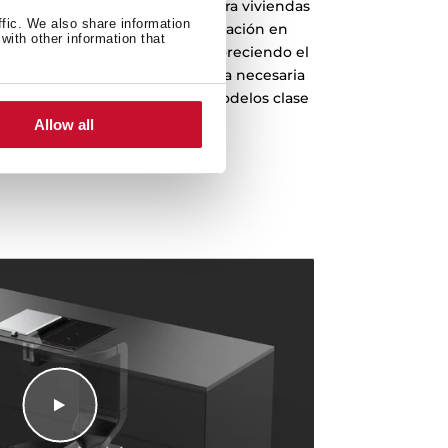
ios energéticos establecidos para viviendas
ffic. We also share information
s campanas permiten una instalación en
with other information that
 salidas de aire al exterior y favoreciendo el
a, se consigue reducir la energía necesaria
tu hogar (En comparación con modelos clase
D).
Allow all