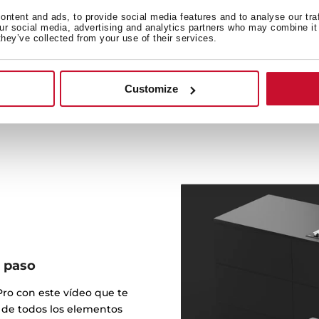
Cumpliendo con los criter
ntent and ads, to provide social media features and to analyse our tra
Passive House, nuestra
our social media, advertising and analytics partners who may combine it 
recirculación, evitando las
they’ve collected from your use of their services.
aislamiento. De esta form
para la climatización de 
Customize
a paso
Pro con este vídeo que te
n de todos los elementos