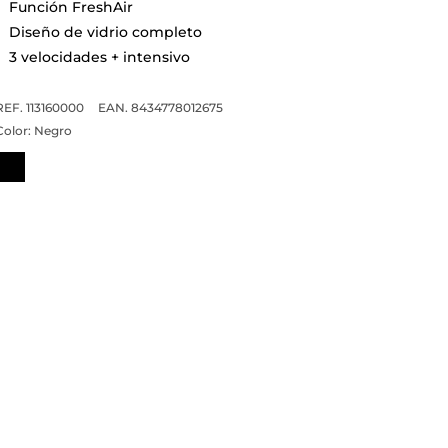
Función FreshAir
Diseño de vidrio completo
3 velocidades + intensivo
REF. 113160000
EAN. 8434778012675
Color:
Negro