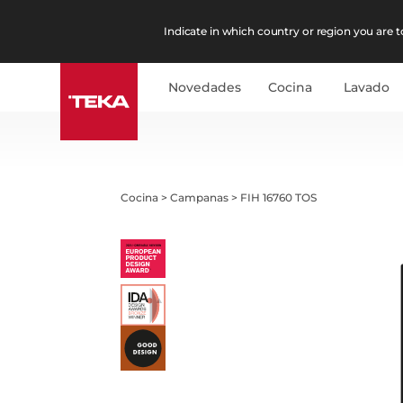
Indicate in which country or region you are to
Novedades
Cocina
Lavado
Cocina
>
Campanas
>
FIH 16760 TOS