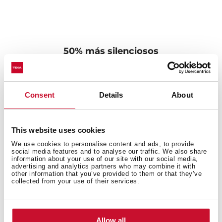
50% más silenciosos
¿Es el ruido del fregadero una fuente de irritación para
tu familia? No te preocupes, los fregaderos con la
tecnología SilentSmart, están diseñados con un
Consent
Details
About
componente anulador de ruido para hacerlos mucho
más silenciosos. Las almohadillas insonorizantes son su
mejor aliado junto con su distribución especial,
This website uses cookies
permiten reducir el ruido cuando el agua cae,
We use cookies to personalise content and ads, to provide
garantizando comodidad durante todo el día.
social media features and to analyse our traffic. We also share
information about your use of our site with our social media,
advertising and analytics partners who may combine it with
other information that you’ve provided to them or that they’ve
collected from your use of their services.
Allow all