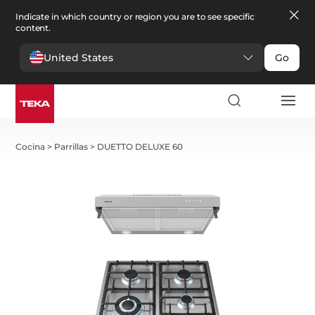
Indicate in which country or region you are to see specific
content.
United States
Go
Cocina
>
Parrillas
>
DUETTO DELUXE 60