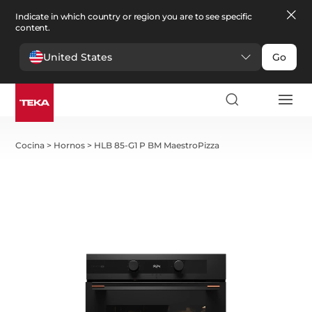
Indicate in which country or region you are to see specific
content.
United States
Go
Cocina
>
Hornos
>
HLB 85-G1 P BM MaestroPizza