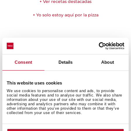
+ Ver recetas destacadas
+ Yo solo estoy aquí por la pizza
Consent
Details
About
This website uses cookies
We use cookies to personalise content and ads, to provide
social media features and to analyse our traffic. We also share
information about your use of our site with our social media,
advertising and analytics partners who may combine it with
other information that you’ve provided to them or that they’ve
Producto multi-premiado
collected from your use of their services.
Este producto ha sido galardonado con varios de los