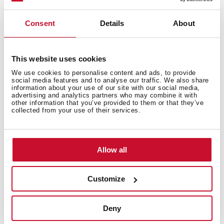
temperatura ajustable: pasa de frío a congelado con
solo un botón. Solo necesitas seleccionar la
Consent
Details
About
temperatura que desees desde -18ºC a 7ºC y tener un
control completo de tus alimentos y
electrodomésticos.
This website uses cookies
We use cookies to personalise content and ads, to provide
social media features and to analyse our traffic. We also share
information about your use of our site with our social media,
advertising and analytics partners who may combine it with
other information that you’ve provided to them or that they’ve
collected from your use of their services.
Allow all
Customize
Deny