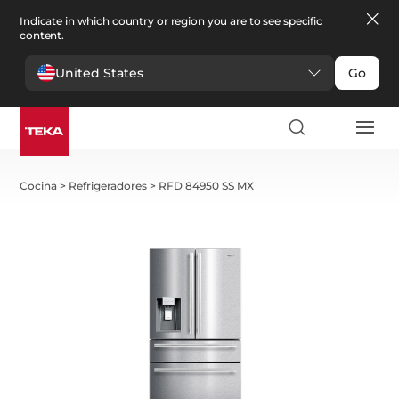
Indicate in which country or region you are to see specific
content.
United States
Go
Cocina
>
Refrigeradores
>
RFD 84950 SS MX