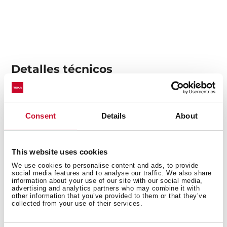
Detalles técnicos
Fregadero de una cubeta
Consent
Details
About
Acero inoxidable 18/10
Instalación: Bajo encimera
Válvula cestilla 3 ½” con rebosadero
This website uses cookies
Accesorios fijación
We use cookies to personalise content and ads, to provide
social media features and to analyse our traffic. We also share
Profundidad de la cubeta 180 mm
information about your use of our site with our social media,
advertising and analytics partners who may combine it with
Mueble de 45 cm
other information that you’ve provided to them or that they’ve
collected from your use of their services.