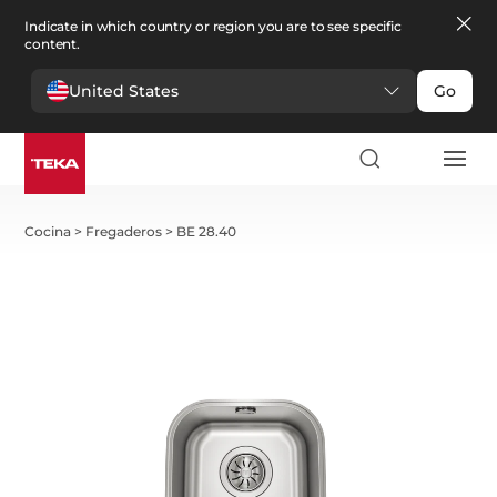
Indicate in which country or region you are to see specific
content.
United States
Go
Cocina
>
Fregaderos
>
BE 28.40