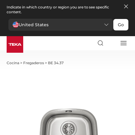
Indicate in which country or region you are to see specific
content.
United States
Go
Cocina
>
Fregaderos
>
BE 34.37