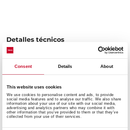
Detalles técnicos
Fregadero de una cubeta
Consent
Details
About
Acero inoxidable 18/10
Instalación: Bajo encimera
Válvula cestilla 3 ½” con rebosadero
This website uses cookies
Accesorios fijación
We use cookies to personalise content and ads, to provide
social media features and to analyse our traffic. We also share
Profundidad de la cubeta 155 mm
information about your use of our site with our social media,
advertising and analytics partners who may combine it with
Mueble de 45 cm
other information that you’ve provided to them or that they’ve
collected from your use of their services.