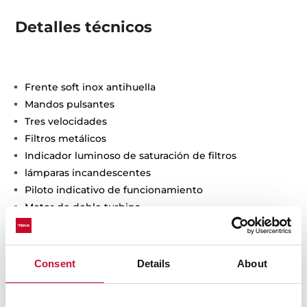
Detalles técnicos
Frente soft inox antihuella
Mandos pulsantes
Tres velocidades
Filtros metálicos
Indicador luminoso de saturación de filtros
lámparas incandescentes
Piloto indicativo de funcionamiento
Motor de doble turbina
Capacidades de extracción(*): min.141 m3/h - máx.375
m3/h
Potencia sonora(*): min.60 dBA - máx.72 dBA
Consent
Details
About
Kit de recirculación incluido
Voltaje 110v - 50/60hz