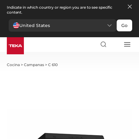
Indicate in which country or region you are to see specific
content.
United States
Go
Cocina
>
Campanas
>
C 610