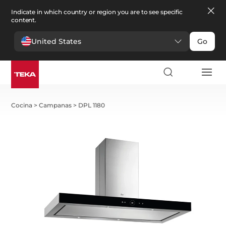
Indicate in which country or region you are to see specific
content.
United States
Go
Cocina
>
Campanas
>
DPL 1180