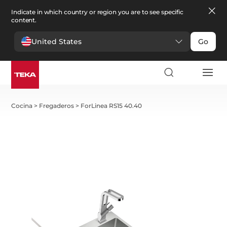
Indicate in which country or region you are to see specific
content.
United States
Go
Cocina
>
Fregaderos
>
ForLinea RS15 40.40