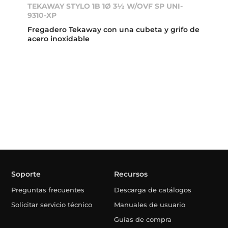
TEKAWAY STYLO 1B 1Ø 3½ W/OVF SP UNI-
9310-XP
Fregadero Tekaway con una cubeta y grifo de
acero inoxidable
Soporte
Recursos
Preguntas frecuentes
Descarga de catálogos
Solicitar servicio técnico
Manuales de usuario
Guías de compra