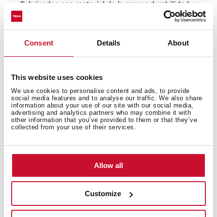
Fabricados con material de la mayor durabilidad, y
sometidos a infinidad de test de resistencia, para
alcanzar un producto de calidad inigualable. Estamos
tan seguros de ello, que ofrecemos garantía de por
Consent
Details
About
vida.
This website uses cookies
We use cookies to personalise content and ads, to provide
social media features and to analyse our traffic. We also share
information about your use of our site with our social media,
advertising and analytics partners who may combine it with
other information that you’ve provided to them or that they’ve
collected from your use of their services.
Allow all
Customize