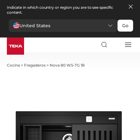
Indicate in which country or region you are to see specific
content.
United States
Go
Cocina
>
Fregaderos
>
Nova 80 WS-TG 1B