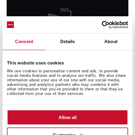
Consent
Details
About
This website uses cookies
We use cookies to personalise content and ads, to provide
social media features and to analyse our traffic. We also share
information about your use of our site with our social media,
advertising and analytics partners who may combine it with
other information that you’ve provided to them or that they’ve
Instalación encastrada sin complicaciones
collected from your use of their services.
Este fregadero está diseñado para instalarse desde
arriba, encajado sobre un hueco en la encimera. Se fija
Allow all
por debajo sin tornillos visibles, adaptándose a casi
cualquier superficie de trabajo.