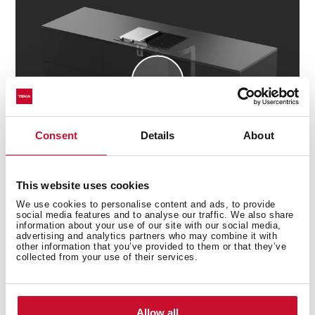
Consent
Details
About
This website uses cookies
We use cookies to personalise content and ads, to provide
Descubre las mejores recetas para el día a
social media features and to analyse our traffic. We also share
día
information about your use of our site with our social media,
advertising and analytics partners who may combine it with
other information that you’ve provided to them or that they’ve
¿Necesitas inspiración a la hora de cocinar? Descubre
collected from your use of their services.
nuestras colecciones de recetas y atrévete a probarlas.
+ Ver recetas
Allow all