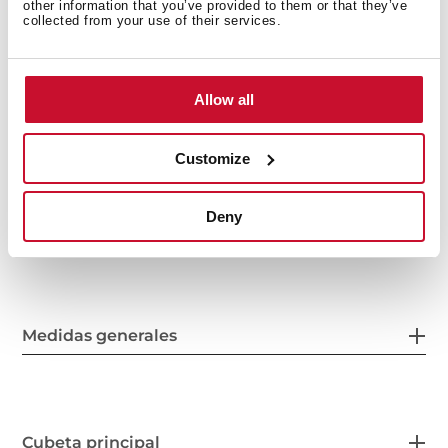
other information that you’ve provided to them or that they’ve
collected from your use of their services.
Peso: 4.42 kg
Dimensiones
Exterior (Largo/Ancho): 941 x 530 mm (37” x 20”)
Cubeta (Largo/Ancho/Profundo): 421 x 466 x 250 mm
Allow all
Customize
Deny
Medidas generales
Cubeta principal