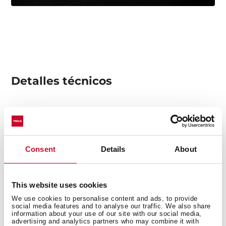
Detalles técnicos
Acero inoxidable
Acabado: Pulido
Consent
Details
About
Instalación: Submontar
Ancho de la base: > 100 cm
Desagüe: 3 ½’’
This website uses cookies
Calibre: 17
We use cookies to personalise content and ads, to provide
Incluye
social media features and to analyse our traffic. We also share
-Contracanastas
information about your use of our site with our social media,
advertising and analytics partners who may combine it with
-Grapas para instalación