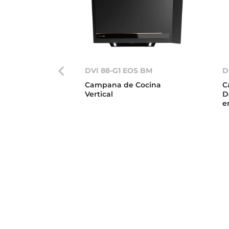
DVI 88-G1 EOS BM
D
Campana de Cocina
C
Vertical
D
e