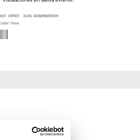
REF. 091101
EAN. 606896911019
Color:
Inox