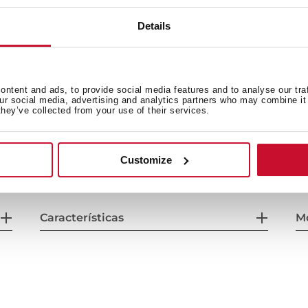
Chimenea ajustable a la altu
Filtro de carbón activo para 
Details
Potencia nominal máxima: 
Voltaje: 110-127 V~
Frecuencia: 60 Hz
Peso: 12.1 kg
ntent and ads, to provide social media features and to analyse our tra
our social media, advertising and analytics partners who may combine it 
/h
Dimensiones
they’ve collected from your use of their services.
80 m³/h
Exterior (Alto/Ancho/Fondo
ad
Customize
Características
M