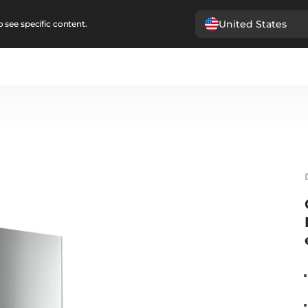
United States
 see specific content.