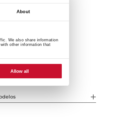
ra
recirculación del aire
About
108 W
ffic. We also share information
with other information that
): 684-1,014/700/500 mm
Allow all
odelos