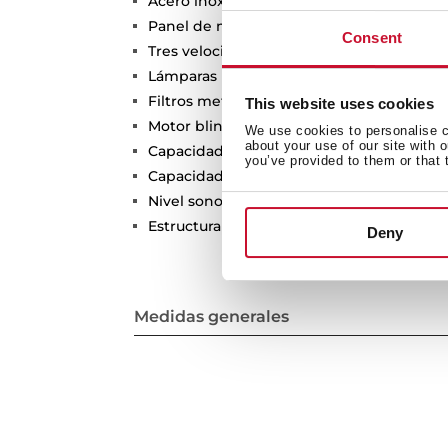
Acero inoxidable
Panel de mandos pulsantes
Consent
Tres velocidades
Lámparas LED
Filtros metalicos, lavables en lavavajillas
This website uses cookies
Motor blindado de doble turbina
We use cookies to personalise co
about your use of our site with 
Capacidad de extracción máxima: 700 m³
you’ve provided to them or that 
Capacidad de extracción UNE-EN-61591: 3
Nivel sonoro: min. 43 –máx. 57 dB
Estructura superior de cristal de segurid
Deny
Medidas generales