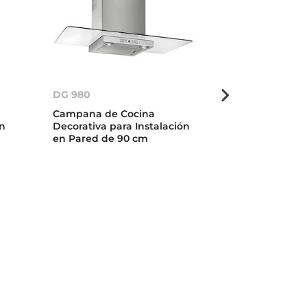
DG 980
DG3 Isla
Campana de Cocina
Campana de 
ón
Decorativa para Instalación
Decorativa pa
en Pared de 90 cm
en Isla de 90