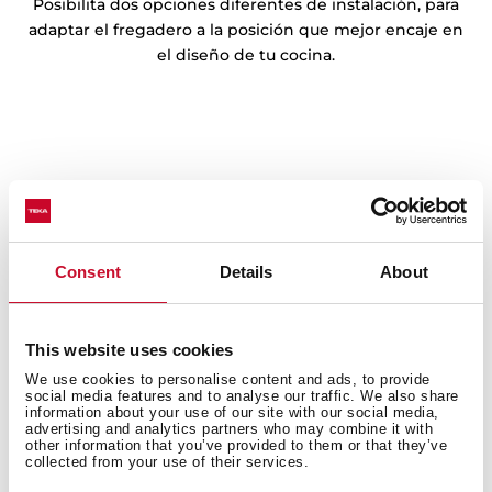
Posibilita dos opciones diferentes de instalación, para
adaptar el fregadero a la posición que mejor encaje en
el diseño de tu cocina.
Consent
Details
About
This website uses cookies
We use cookies to personalise content and ads, to provide
social media features and to analyse our traffic. We also share
information about your use of our site with our social media,
50% más silenciosos
advertising and analytics partners who may combine it with
other information that you’ve provided to them or that they’ve
collected from your use of their services.
¿Es el ruido del fregadero una fuente de irritación para