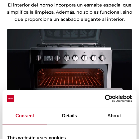
El interior del horno incorpora un esmalte especial que
simplifica la limpieza. Además, no solo es funcional, sino
que proporciona un acabado elegante al interior.
Consent
Details
About
Capacidad
El interior del horno se ha ampliado y optimizado por
This website uses cookies