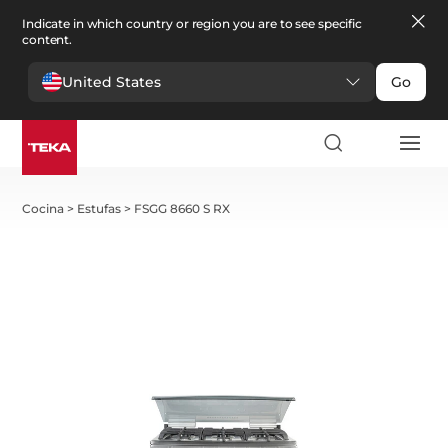
Indicate in which country or region you are to see specific
content.
United States
Go
Cocina
>
Estufas
>
FSGG 8660 S RX