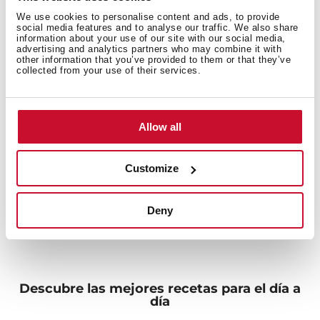
lo que se encuentra por encima de la capacidad media
We use cookies to personalise content and ads, to provide
social media features and to analyse our traffic. We also share
del mercado gracias a su diseño y la ubicación de los
information about your use of our site with our social media,
componentes.
advertising and analytics partners who may combine it with
other information that you’ve provided to them or that they’ve
collected from your use of their services.
Allow all
Customize
Deny
Descubre las mejores recetas para el día a
día