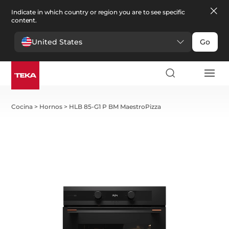
Indicate in which country or region you are to see specific
content.
United States
Go
Cocina
>
Hornos
>
HLB 85-G1 P BM MaestroPizza