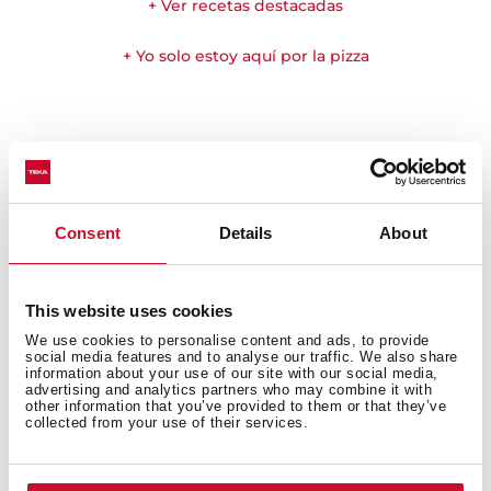
+ Ver recetas destacadas
+ Yo solo estoy aquí por la pizza
Consent
Details
About
This website uses cookies
We use cookies to personalise content and ads, to provide
social media features and to analyse our traffic. We also share
information about your use of our site with our social media,
advertising and analytics partners who may combine it with
other information that you’ve provided to them or that they’ve
Producto multi-premiado
collected from your use of their services.
Este producto ha sido galardonado con varios de los